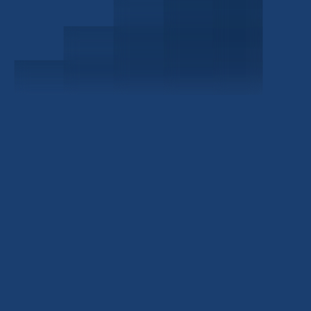
Schedule a Consultation
Investor Portal
Civitas Capital Group
1722 Routh St Suite 800
Dallas, TX, 75201
USA
(214) 572-2300
ABOUT
EB-5 PROGRAM
About Civitas
EB-5 Info Center
Meet Our Team
EB-5 Timeline
Events
EB-5 Requirements & Costs
News
EB-5 FAQs
Contact Us