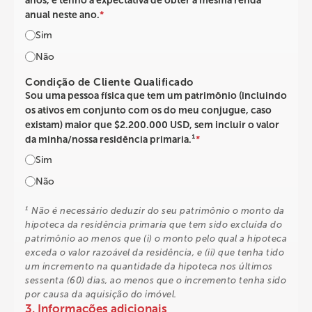
anos, e tenho a expectativa de obter a mesma renda
anual neste ano.
*
Sim
Não
Condição de Cliente Qualificado
Sou uma pessoa física que tem um patrimônio (incluindo
os ativos em conjunto com os do meu conjugue, caso
existam) maior que $2.200.000 USD, sem incluir o valor
da minha/nossa residência primaria.¹
*
Sim
Não
¹ Não é necessário deduzir do seu patrimônio o monto da
hipoteca da residência primaria que tem sido excluída do
patrimônio ao menos que (i) o monto pelo qual a hipoteca
exceda o valor razoável da residência, e (ii) que tenha tido
um incremento na quantidade da hipoteca nos últimos
sessenta (60) dias, ao menos que o incremento tenha sido
por causa da aquisição do imóvel.
3. Informações adicionais